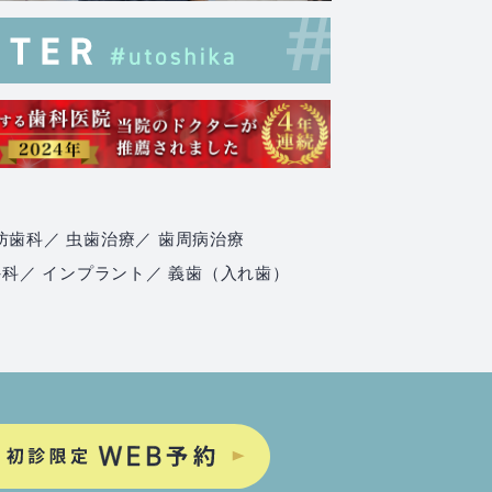
防歯科
／ 虫歯治療
／ 歯周病治療
外科
／ インプラント
／ 義歯（入れ歯）