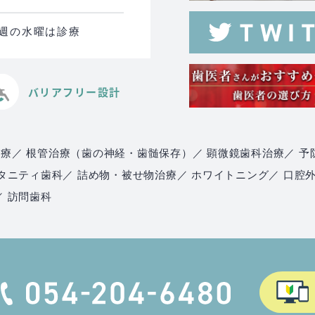
る週の水曜は診療
バリアフリー設計
治療
／ 根管治療（歯の神経・歯髄保存）
／ 顕微鏡歯科治療
／ 予
マタニティ歯科
／ 詰め物・被せ物治療
／ ホワイトニング
／ 口腔
／ 訪問歯科