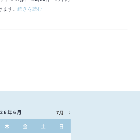
けます。
続きを読む
026年6月
7月
木
金
土
日