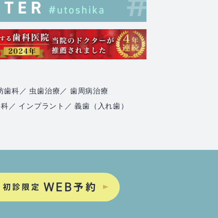
防歯科
／ 虫歯治療
／ 歯周病治療
外科
／ インプラント
／ 義歯（入れ歯）