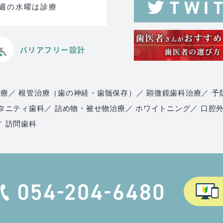
る週の水曜は診療
バリアフリー設計
治療
／ 根管治療（歯の神経・歯髄保存）
／ 顕微鏡歯科治療
／ 予
マタニティ歯科
／ 詰め物・被せ物治療
／ ホワイトニング
／ 口腔
／ 訪問歯科