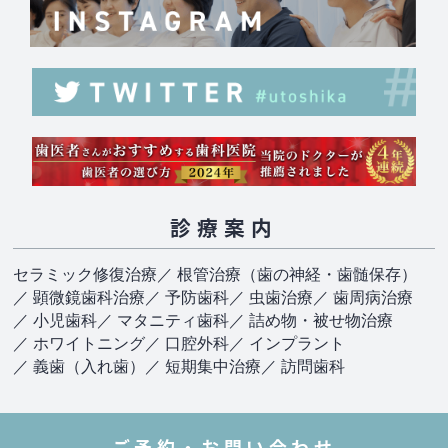
診療案内
セラミック修復治療
／ 根管治療（歯の神経・歯髄保存）
／ 顕微鏡歯科治療
／ 予防歯科
／ 虫歯治療
／ 歯周病治療
／ 小児歯科
／ マタニティ歯科
／ 詰め物・被せ物治療
／ ホワイトニング
／ 口腔外科
／ インプラント
／ 義歯（入れ歯）
／ 短期集中治療
／ 訪問歯科
ご予約・お問い合わせ