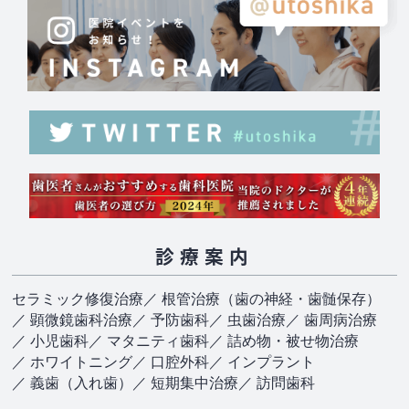
診療案内
セラミック修復治療
／ 根管治療（歯の神経・歯髄保存）
／ 顕微鏡歯科治療
／ 予防歯科
／ 虫歯治療
／ 歯周病治療
／ 小児歯科
／ マタニティ歯科
／ 詰め物・被せ物治療
／ ホワイトニング
／ 口腔外科
／ インプラント
／ 義歯（入れ歯）
／ 短期集中治療
／ 訪問歯科