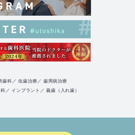
防歯科
／ 虫歯治療
／ 歯周病治療
外科
／ インプラント
／ 義歯（入れ歯）