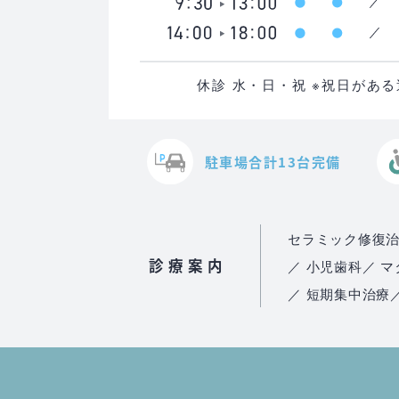
休診 水・日・祝 ※祝日があ
駐車場合計13台完備
セラミック修復
診療案内
／ 小児歯科
／ 
／ 短期集中治療