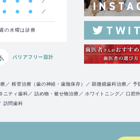
る週の水曜は診療
バリアフリー設計
治療
／ 根管治療（歯の神経・歯髄保存）
／ 顕微鏡歯科治療
／ 予
マタニティ歯科
／ 詰め物・被せ物治療
／ ホワイトニング
／ 口腔
／ 訪問歯科