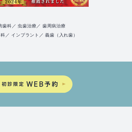
防歯科
／ 虫歯治療
／ 歯周病治療
外科
／ インプラント
／ 義歯（入れ歯）