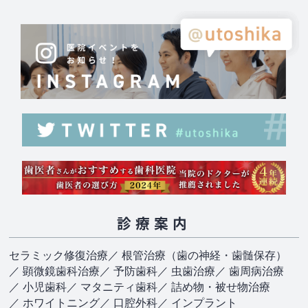
診療案内
セラミック修復治療
／ 根管治療（歯の神経・歯髄保存）
／ 顕微鏡歯科治療
／ 予防歯科
／ 虫歯治療
／ 歯周病治療
／ 小児歯科
／ マタニティ歯科
／ 詰め物・被せ物治療
／ ホワイトニング
／ 口腔外科
／ インプラント