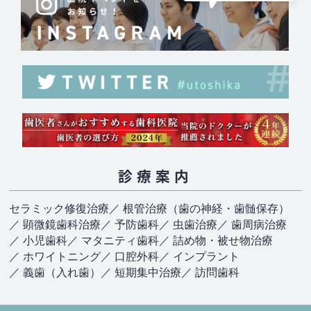
診療案内
セラミック修復治療
／ 根管治療（歯の神経・歯髄保存）
／ 顕微鏡歯科治療
／ 予防歯科
／ 虫歯治療
／ 歯周病治療
／ 小児歯科
／ マタニティ歯科
／ 詰め物・被せ物治療
／ ホワイトニング
／ 口腔外科
／ インプラント
／ 義歯（入れ歯）
／ 短期集中治療
／ 訪問歯科