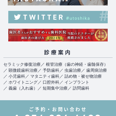
診療案内
セラミック修復治療
／ 根管治療（歯の神経・歯髄保存）
／ 顕微鏡歯科治療
／ 予防歯科
／ 虫歯治療
／ 歯周病治療
／ 小児歯科
／ マタニティ歯科
／ 詰め物・被せ物治療
／ ホワイトニング
／ 口腔外科
／ インプラント
／ 義歯（入れ歯）
／ 短期集中治療
／ 訪問歯科
ご予約・お問い合わせ