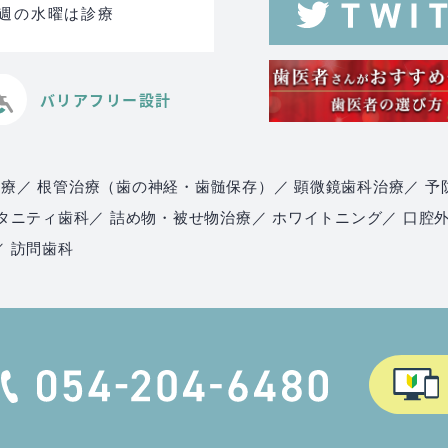
る週の水曜は診療
バリアフリー設計
治療
／ 根管治療（歯の神経・歯髄保存）
／ 顕微鏡歯科治療
／ 予
マタニティ歯科
／ 詰め物・被せ物治療
／ ホワイトニング
／ 口腔
／ 訪問歯科