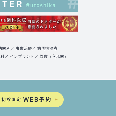
防歯科
／ 虫歯治療
／ 歯周病治療
外科
／ インプラント
／ 義歯（入れ歯）