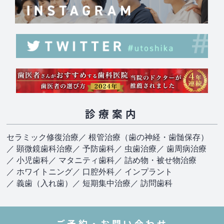
診療案内
セラミック修復治療
／ 根管治療（歯の神経・歯髄保存）
／ 顕微鏡歯科治療
／ 予防歯科
／ 虫歯治療
／ 歯周病治療
／ 小児歯科
／ マタニティ歯科
／ 詰め物・被せ物治療
／ ホワイトニング
／ 口腔外科
／ インプラント
／ 義歯（入れ歯）
／ 短期集中治療
／ 訪問歯科
ご予約・お問い合わせ