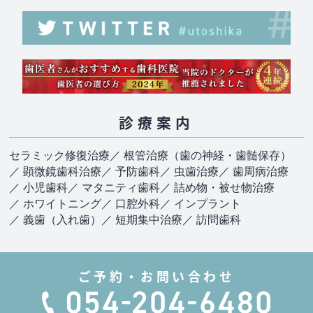
診療案内
セラミック修復治療
／ 根管治療（歯の神経・歯髄保存）
／ 顕微鏡歯科治療
／ 予防歯科
／ 虫歯治療
／ 歯周病治療
／ 小児歯科
／ マタニティ歯科
／ 詰め物・被せ物治療
／ ホワイトニング
／ 口腔外科
／ インプラント
／ 義歯（入れ歯）
／ 短期集中治療
／ 訪問歯科
ご予約・お問い合わせ