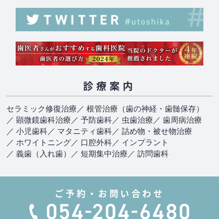
診療案内
セラミック修復治療
／ 根管治療（歯の神経・歯髄保存）
／ 顕微鏡歯科治療
／ 予防歯科
／ 虫歯治療
／ 歯周病治療
／ 小児歯科
／ マタニティ歯科
／ 詰め物・被せ物治療
／ ホワイトニング
／ 口腔外科
／ インプラント
／ 義歯（入れ歯）
／ 短期集中治療
／ 訪問歯科
ご予約・お問い合わせ