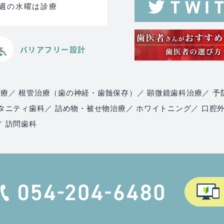
る週の水曜は診療
バリアフリー設計
治療
／ 根管治療（歯の神経・歯髄保存）
／ 顕微鏡歯科治療
／ 予
マタニティ歯科
／ 詰め物・被せ物治療
／ ホワイトニング
／ 口腔
／ 訪問歯科