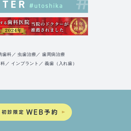
防歯科
／ 虫歯治療
／ 歯周病治療
外科
／ インプラント
／ 義歯（入れ歯）