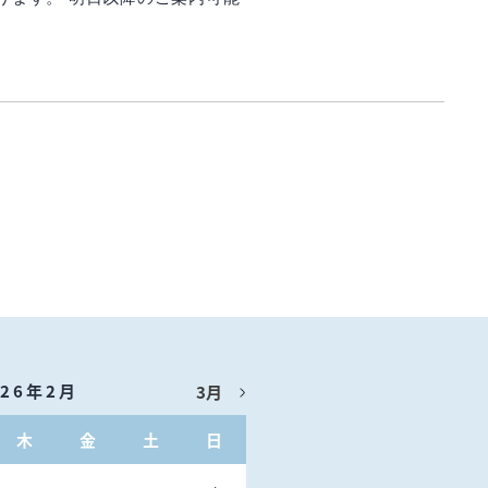
026年2月
3月
木
金
土
日