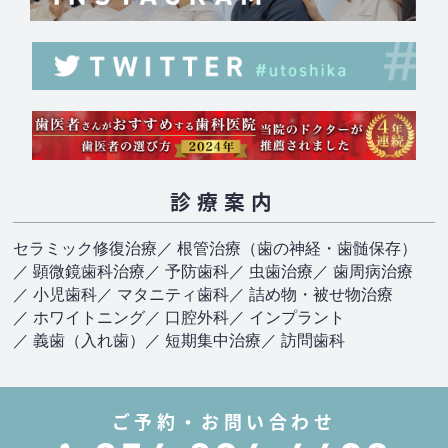
診療案内
セラミック修復治療
／ 根管治療（歯の神経・歯髄保存）
／ 顕微鏡歯科治療
／ 予防歯科
／ 虫歯治療
／ 歯周病治療
／ 小児歯科
／ マタニティ歯科
／ 詰め物・被せ物治療
／ ホワイトニング
／ 口腔外科
／ インプラント
／ 義歯（入れ歯）
／ 短期集中治療
／ 訪問歯科
ご予約・お問い合わせ