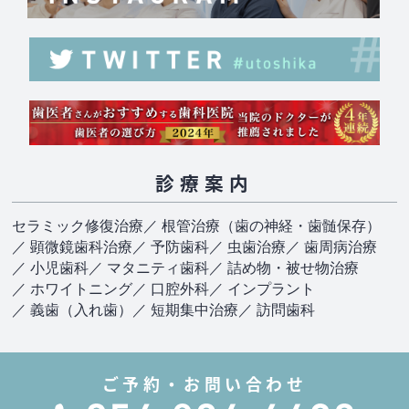
診療案内
セラミック修復治療
／ 根管治療（歯の神経・歯髄保存）
／ 顕微鏡歯科治療
／ 予防歯科
／ 虫歯治療
／ 歯周病治療
／ 小児歯科
／ マタニティ歯科
／ 詰め物・被せ物治療
／ ホワイトニング
／ 口腔外科
／ インプラント
／ 義歯（入れ歯）
／ 短期集中治療
／ 訪問歯科
ご予約・お問い合わせ