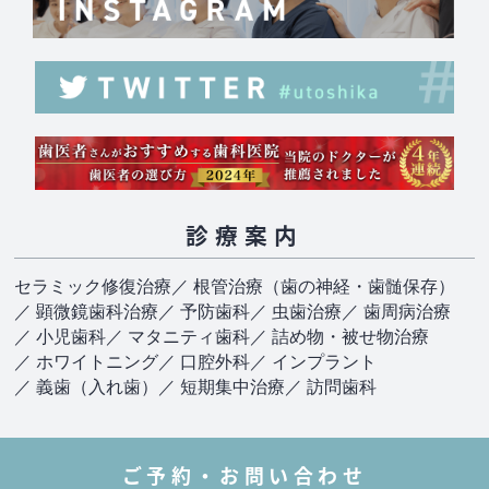
診療案内
セラミック修復治療
／ 根管治療（歯の神経・歯髄保存）
／ 顕微鏡歯科治療
／ 予防歯科
／ 虫歯治療
／ 歯周病治療
／ 小児歯科
／ マタニティ歯科
／ 詰め物・被せ物治療
／ ホワイトニング
／ 口腔外科
／ インプラント
／ 義歯（入れ歯）
／ 短期集中治療
／ 訪問歯科
ご予約・お問い合わせ