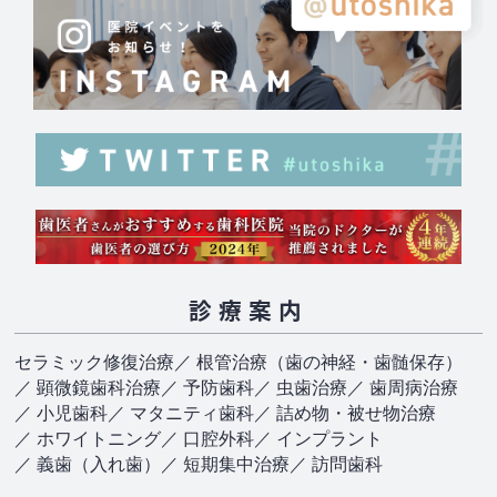
診療案内
セラミック修復治療
／ 根管治療（歯の神経・歯髄保存）
／ 顕微鏡歯科治療
／ 予防歯科
／ 虫歯治療
／ 歯周病治療
／ 小児歯科
／ マタニティ歯科
／ 詰め物・被せ物治療
／ ホワイトニング
／ 口腔外科
／ インプラント
／ 義歯（入れ歯）
／ 短期集中治療
／ 訪問歯科