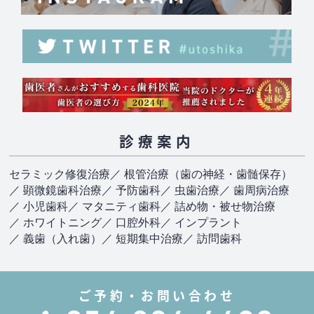
診療案内
セラミック修復治療
／ 根管治療（歯の神経・歯髄保存）
／ 顕微鏡歯科治療
／ 予防歯科
／ 虫歯治療
／ 歯周病治療
／ 小児歯科
／ マタニティ歯科
／ 詰め物・被せ物治療
／ ホワイトニング
／ 口腔外科
／ インプラント
／ 義歯（入れ歯）
／ 短期集中治療
／ 訪問歯科
ご予約・お問い合わせ