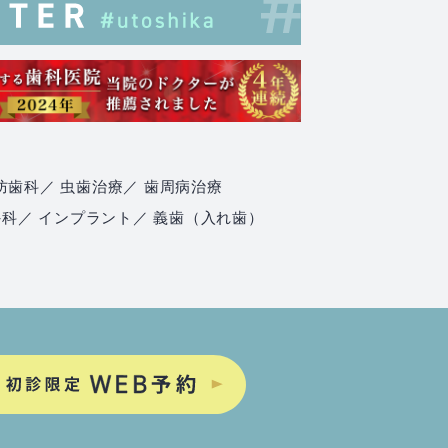
防歯科
／ 虫歯治療
／ 歯周病治療
外科
／ インプラント
／ 義歯（入れ歯）