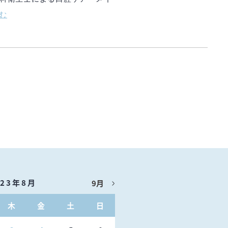
む
023年8月
9月
木
金
土
日