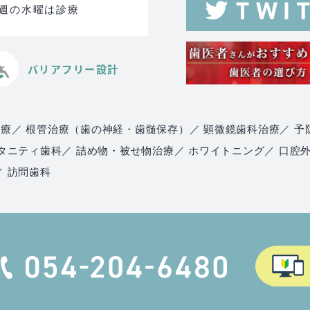
る週の水曜は診療
バリアフリー設計
治療
／ 根管治療（歯の神経・歯髄保存）
／ 顕微鏡歯科治療
／ 予
マタニティ歯科
／ 詰め物・被せ物治療
／ ホワイトニング
／ 口腔
／ 訪問歯科