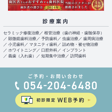
診療案内
セラミック修復治療
／ 根管治療（歯の神経・歯髄保存）
／ 顕微鏡歯科治療
／ 予防歯科
／ 虫歯治療
／ 歯周病治療
／ 小児歯科
／ マタニティ歯科
／ 詰め物・被せ物治療
／ ホワイトニング
／ 口腔外科
／ インプラント
／ 義歯（入れ歯）
／ 短期集中治療
／ 訪問歯科
ご予約・お問い合わせ