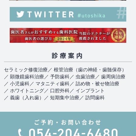
診療案内
セラミック修復治療
／ 根管治療（歯の神経・歯髄保存）
／ 顕微鏡歯科治療
／ 予防歯科
／ 虫歯治療
／ 歯周病治療
／ 小児歯科
／ マタニティ歯科
／ 詰め物・被せ物治療
／ ホワイトニング
／ 口腔外科
／ インプラント
／ 義歯（入れ歯）
／ 短期集中治療
／ 訪問歯科
ご予約・お問い合わせ