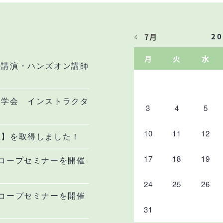
2
7月
月
火
水
の講演・ハンズオン講師
病学会 インストラクタ
3
4
5
10
11
12
医】を取得しました！
17
18
19
コープセミナーを開催
24
25
26
コープセミナーを開催
31