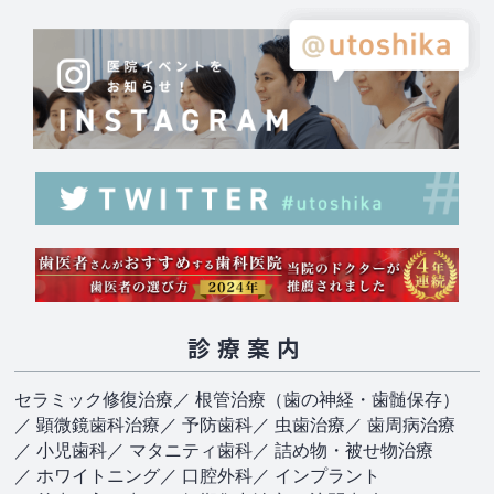
診療案内
セラミック修復治療
／ 根管治療（歯の神経・歯髄保存）
／ 顕微鏡歯科治療
／ 予防歯科
／ 虫歯治療
／ 歯周病治療
／ 小児歯科
／ マタニティ歯科
／ 詰め物・被せ物治療
／ ホワイトニング
／ 口腔外科
／ インプラント