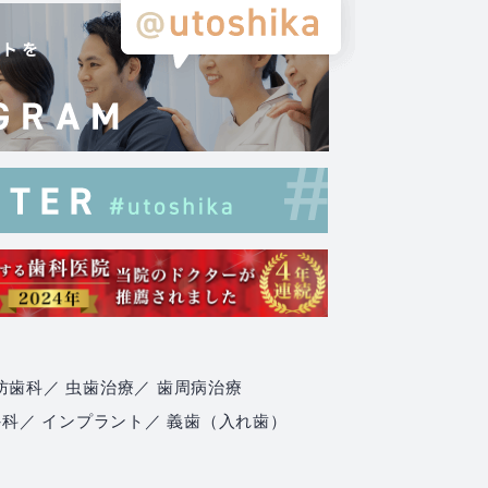
防歯科
／ 虫歯治療
／ 歯周病治療
外科
／ インプラント
／ 義歯（入れ歯）