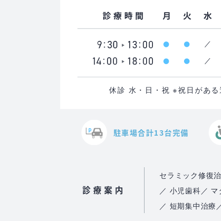
休診 水・日・祝 ※祝日があ
駐車場合計13台完備
セラミック修復
診療案内
／ 小児歯科
／ 
／ 短期集中治療