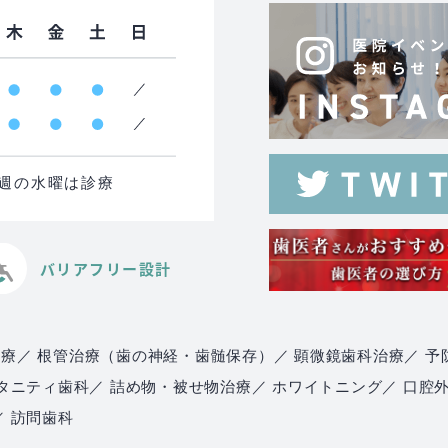
る週の水曜は診療
バリアフリー設計
治療
／ 根管治療（歯の神経・歯髄保存）
／ 顕微鏡歯科治療
／ 予
マタニティ歯科
／ 詰め物・被せ物治療
／ ホワイトニング
／ 口腔
／ 訪問歯科