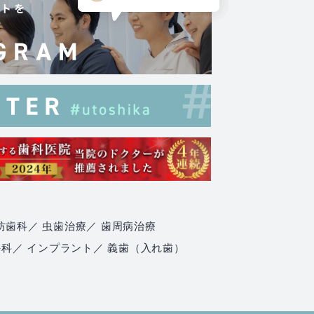
防歯科
／ 虫歯治療
／ 歯周病治療
外科
／ インプラント
／ 義歯（入れ歯）